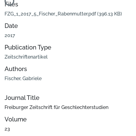
Loading...
Files
FZG_1_2017_5_Fischer_Rabenmutter.pdf
(396.13 KB)
Date
2017
Publication Type
Zeitschriftenartikel
Authors
Fischer, Gabriele
Journal Title
Freiburger Zeitschrift für Geschlechterstudien
Volume
23