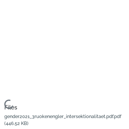
Loading...
Files
gender2021_3ruokenengler_intersektionalitaet.pdf.pdf
(446.52 KB)