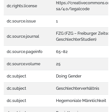
https://creativecommons.org
dc.rights.license
sa/4.0/legalcode
dc.source.issue
1
FZG (FZG – Freiburger Zeitschr
dc.source.journal
GeschlechterStudien)
dc.source.pageinfo
65–82
dc.source.volume
25
dc.subject
Doing Gender
dc.subject
Geschlechterverhältnis
dc.subject
Hegemoniale Männlichkeit