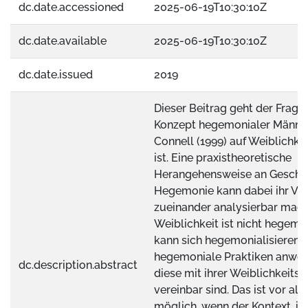
dc.date.accessioned
2025-06-19T10:30:10Z
dc.date.available
2025-06-19T10:30:10Z
dc.date.issued
2019
Dieser Beitrag geht der Frage
Konzept hegemonialer Männli
Connell (1999) auf Weiblichk
ist. Eine praxistheoretische
Herangehensweise an Geschl
Hegemonie kann dabei ihr Ver
zueinander analysierbar mach
Weiblichkeit ist nicht hegemon
kann sich hegemonialisieren,
hegemoniale Praktiken anwe
dc.description.abstract
diese mit ihrer Weiblichkeitsp
vereinbar sind. Das ist vor al
möglich, wenn der Kontext, in