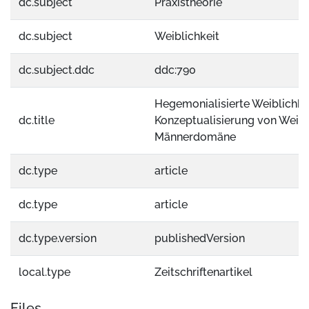
dc.subject
Praxistheorie
dc.subject
Weiblichkeit
dc.subject.ddc
ddc:790
Hegemonialisierte Weiblichkei
dc.title
Konzeptualisierung von Weibli
Männerdomäne
dc.type
article
dc.type
article
dc.type.version
publishedVersion
local.type
Zeitschriftenartikel
Files