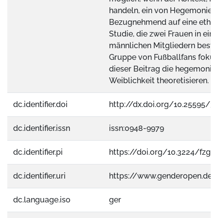
handeln, ein von Hegemonie ge
Bezugnehmend auf eine ethn
Studie, die zwei Frauen in ein
männlichen Mitgliedern best
Gruppe von Fußballfans fokuss
dieser Beitrag die hegemonial
Weiblichkeit theoretisieren.
dc.identifier.doi
http://dx.doi.org/10.25595/3
dc.identifier.issn
issn:0948-9979
dc.identifier.pi
https://doi.org/10.3224/fzg.v
dc.identifier.uri
https://www.genderopen.de
dc.language.iso
ger