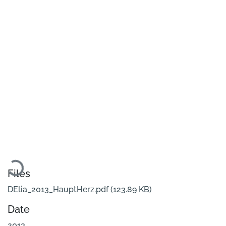
Loading...
Files
DElia_2013_HauptHerz.pdf
(123.89 KB)
Date
2013