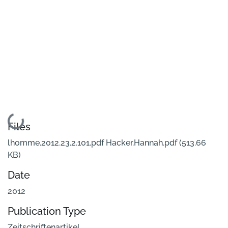
Loading...
Files
lhomme.2012.23.2.101.pdf Hacker.Hannah.pdf
(513.66
KB)
Date
2012
Publication Type
Zeitschriftenartikel