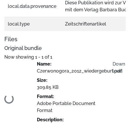
Diese Publikation wird zur Ve
local.data.provenance
mit dem Verlag Barbara Budri
local.type
Zeitschriftenartikel
Files
Original bundle
Now showing
1 - 1 of 1
Name:
Down
Czerwonogora_2012_wiedergeburt.pdf
load
Size:
309.85 KB
Format:
Loading...
Adobe Portable Document
Format
Description: