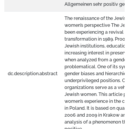
Allgemeinen sehr positiv gese
The renaissance of the Jewis
women’s perspective The Jew
been experiencing a revival s
transformation in 1989. Proof 
Jewish institutions, educati
increasing interest in preserv
when analyzed from a gender p
problematical. One of its sym
dc.description.abstract
gender biases and hierarchie
underprivileged positions. On
organizations serve as a vehic
Jewish women. This article p
women’s experience in the c
in Poland. It is based on qua
2006 and 2009 in Krakow and 
analysis of a phenomenon that
positive.