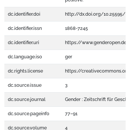
dc.identifier.doi
http://dx.doi.org/10.25595/1
dc.identifier.issn
1868-7245
dc.identifier.uri
https://www.genderopen.de
dc.language.iso
ger
dc.rights.license
https://creativecommons.org
dc.source.issue
3
dc.source.journal
Gender : Zeitschrift für Gesch
dc.source.pageinfo
77–91
dc.source.volume
4