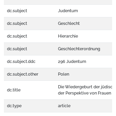
dc.subject
Judentum
dc.subject
Geschlecht
dc.subject
Hierarchie
dc.subject
Geschlechterordnung
dc.subject.ddc
296 Judentum
dc.subject.other
Polen
Die Wiedergeburt der jüdisch
dc.title
der Perspektive von Frauen
dc.type
article