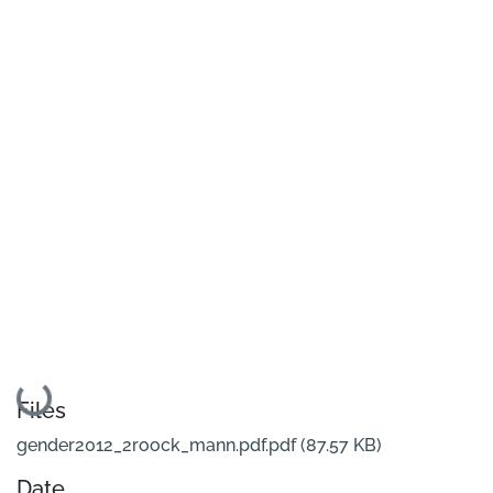
Loading...
Files
gender2012_2roock_mann.pdf.pdf
(87.57 KB)
Date