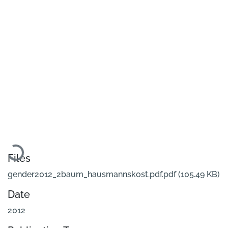
Loading...
Files
gender2012_2baum_hausmannskost.pdf.pdf
(105.49 KB)
Date
2012