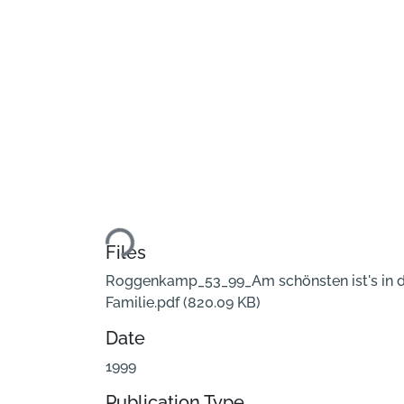
Loading...
Files
Roggenkamp_53_99_Am schönsten ist's in 
Familie.pdf
(820.09 KB)
Date
1999
Publication Type