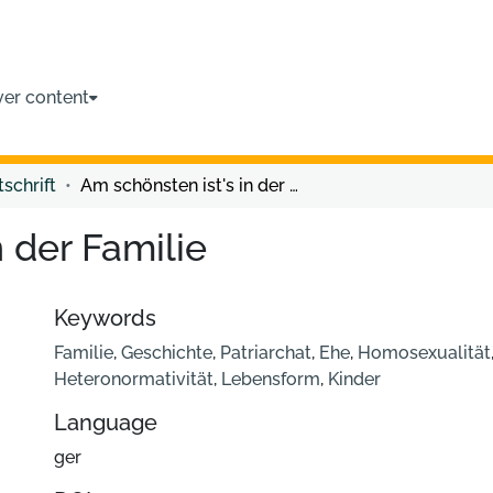
ver content
tschrift
Am schönsten ist's in der Familie
 der Familie
Keywords
Familie
,
Geschichte
,
Patriarchat
,
Ehe
,
Homosexualität
Heteronormativität
,
Lebensform
,
Kinder
Language
ger