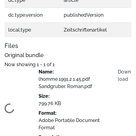
dc.type
article
dc.type.version
publishedVersion
local.type
Zeitschriftenartikel
Files
Original bundle
Now showing
1 - 1 of 1
Name:
Down
lhomme.1991.2.1.45.pdf
load
Sandgruber. Roman.pdf
Size:
799.76 KB
Loading...
Format:
Adobe Portable Document
Format