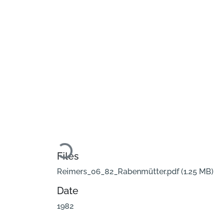
Loading...
Files
Reimers_06_82_Rabenmütter.pdf
(1.25 MB)
Date
1982