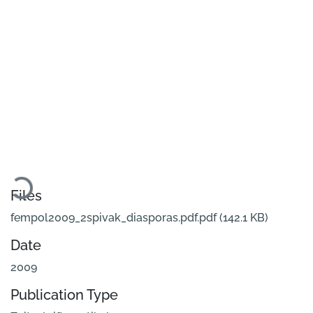
Loading...
Files
fempol2009_2spivak_diasporas.pdf.pdf
(142.1 KB)
Date
2009
Publication Type