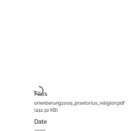
Loading...
Files
orientierung2009_praetorius_religion.pdf
(412.32 KB)
Date
2009