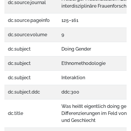
dc.source.journal
interdisziplinäre Frauenforschu
dc.source.pageinfo
125–161
dc.source.volume
9
dc.subject
Doing Gender
dc.subject
Ethnomethodologie
dc.subject
Interaktion
dc.subject.ddc
ddc:300
Was heißt eigentlich doing gen
dc.title
Differenzierungen im Feld von I
und Geschlecht