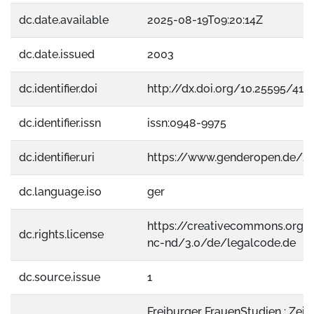
dc.date.available
2025-08-19T09:20:14Z
dc.date.issued
2003
dc.identifier.doi
http://dx.doi.org/10.25595/410
dc.identifier.issn
issn:0948-9975
dc.identifier.uri
https://www.genderopen.de/2
dc.language.iso
ger
https://creativecommons.org/
dc.rights.license
nc-nd/3.0/de/legalcode.de
dc.source.issue
1
Freiburger FrauenStudien : Zeits