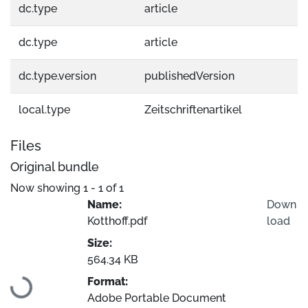
dc.type
article
dc.type
article
dc.type.version
publishedVersion
local.type
Zeitschriftenartikel
Files
Original bundle
Now showing
1 - 1 of 1
Name:
Down
Kotthoff.pdf
load
Size:
Loading...
564.34 KB
Format:
Adobe Portable Document