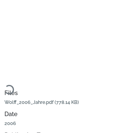
Loading...
Files
Wolff_2006_Jahre.pdf
(778.14 KB)
Date
2006