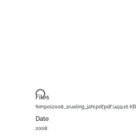
Loading...
Files
fempol2008_1rueling_jahr.pdf.pdf
(459.16 KB
Date
2008