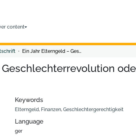
ver content
tschrift
Ein Jahr Elterngeld – Geschlechterrevolution oder Leistung für Besserverdienende?
– Geschlechterrevolution ode
Keywords
Elterngeld
,
Finanzen
,
Geschlechtergerechtigkeit
Language
ger