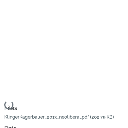
Loading...
Files
KlingerKagerbauer_2013_neoliberal.pdf
(202.79 KB)