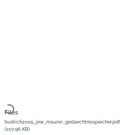
Loading...
Files
budrich2005_jew_maurer_gedaechtnisspeicher.pdf
(207.96 KB)