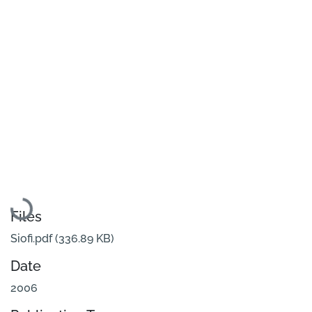
Loading...
Files
Siofi.pdf
(336.89 KB)
Date
2006