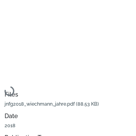
Loading...
Files
jnfg2018_wiechmann_jahre.pdf
(88.53 KB)
Date
2018