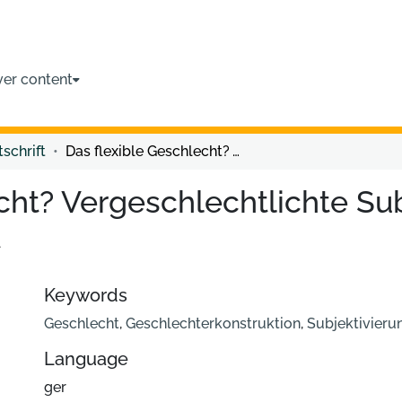
ver content
tschrift
Das flexible Geschlecht? Vergeschlechtlichte Subjektivierung empirisch betrachtet
cht? Vergeschlechtlichte Su
t
Keywords
Geschlecht
,
Geschlechterkonstruktion
,
Subjektivieru
Language
ger