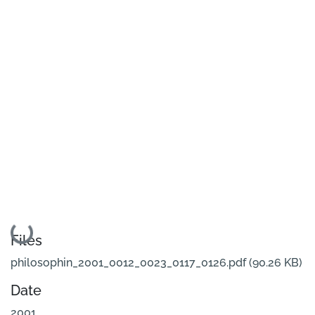
Loading...
Files
philosophin_2001_0012_0023_0117_0126.pdf
(90.26 KB)
Date
2001