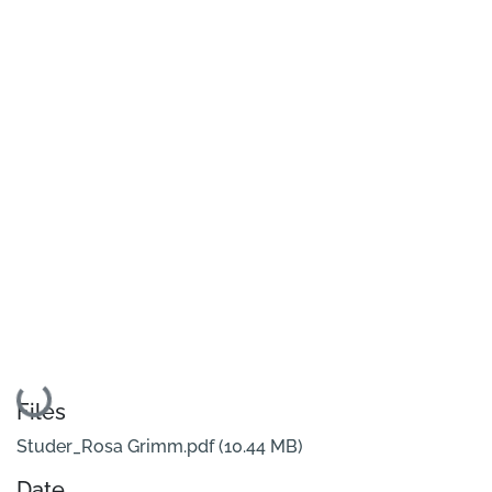
Loading...
Files
Studer_Rosa Grimm.pdf
(10.44 MB)
Date