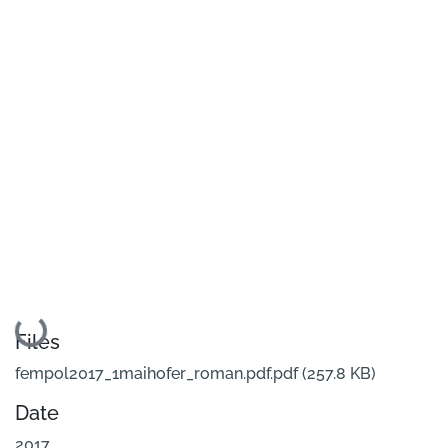
Loading...
Files
fempol2017_1maihofer_roman.pdf.pdf
(257.8 KB)
Date
2017