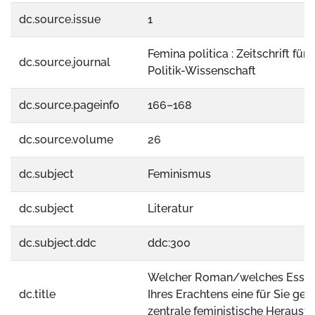
dc.source.issue
1
Femina politica : Zeitschrift für
dc.source.journal
Politik-Wissenschaft
dc.source.pageinfo
166–168
dc.source.volume
26
dc.subject
Feminismus
dc.subject
Literatur
dc.subject.ddc
ddc:300
Welcher Roman/welches Essay
dc.title
Ihres Erachtens eine für Sie ge
zentrale feministische Herausf