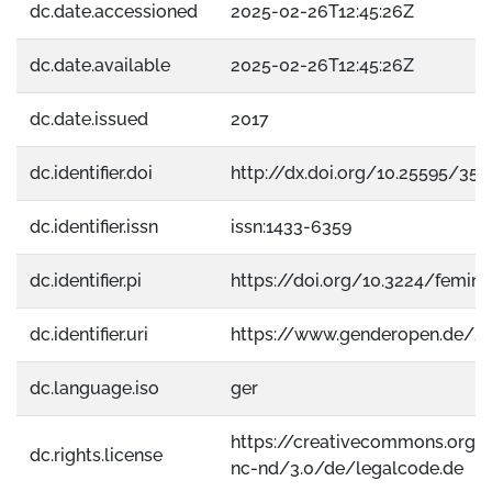
dc.date.accessioned
2025-02-26T12:45:26Z
dc.date.available
2025-02-26T12:45:26Z
dc.date.issued
2017
dc.identifier.doi
http://dx.doi.org/10.25595/353
dc.identifier.issn
issn:1433-6359
dc.identifier.pi
https://doi.org/10.3224/feminap
dc.identifier.uri
https://www.genderopen.de/2
dc.language.iso
ger
https://creativecommons.org/
dc.rights.license
nc-nd/3.0/de/legalcode.de