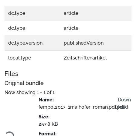
dc.type
article
dc.type
article
dc.type.version
publishedVersion
local.type
Zeitschriftenartikel
Files
Original bundle
Now showing
1 - 1 of 1
Name:
Down
fempol2017_1maihofer_roman.pdf.pdf
load
Size:
Loading...
257.8 KB
Format: