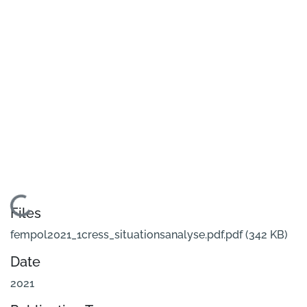
Loading...
Files
fempol2021_1cress_situationsanalyse.pdf.pdf
(342 KB)
Date
2021