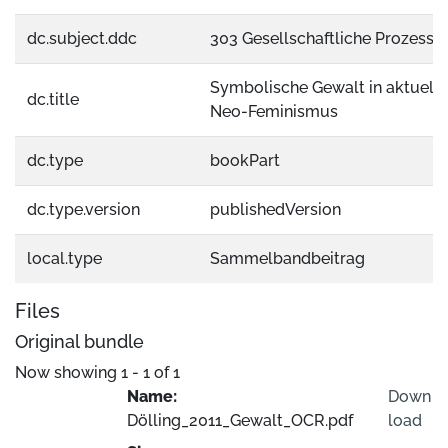
dc.subject.ddc
303 Gesellschaftliche Prozesse
Symbolische Gewalt in aktuelle
dc.title
Neo-Feminismus
dc.type
bookPart
dc.type.version
publishedVersion
local.type
Sammelbandbeitrag
Files
Original bundle
Now showing
1 - 1 of 1
Name:
Down
Dölling_2011_Gewalt_OCR.pdf
load