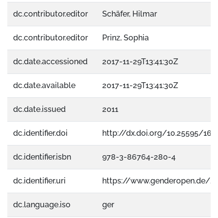
dc.contributor.editor
Schäfer, Hilmar
dc.contributor.editor
Prinz, Sophia
dc.date.accessioned
2017-11-29T13:41:30Z
dc.date.available
2017-11-29T13:41:30Z
dc.date.issued
2011
dc.identifier.doi
http://dx.doi.org/10.25595/16
dc.identifier.isbn
978-3-86764-280-4
dc.identifier.uri
https://www.genderopen.de/2
dc.language.iso
ger