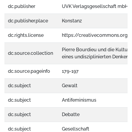
dc.publisher
UVK Verlagsgesellschaft mbH
dc.publisher.place
Konstanz
dc.rights.license
https://creativecommons.org/
Pierre Bourdieu und die Kulturw
dc.source.collection
eines undisziplinierten Denkens
dc.source.pageinfo
179-197
dc.subject
Gewalt
dc.subject
Antifeminismus
dc.subject
Debatte
dc.subject
Gesellschaft