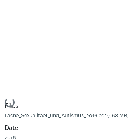
Loading...
Files
Lache_Sexualitaet_und_Autismus_2016.pdf
(1.68 MB)
Date
2016