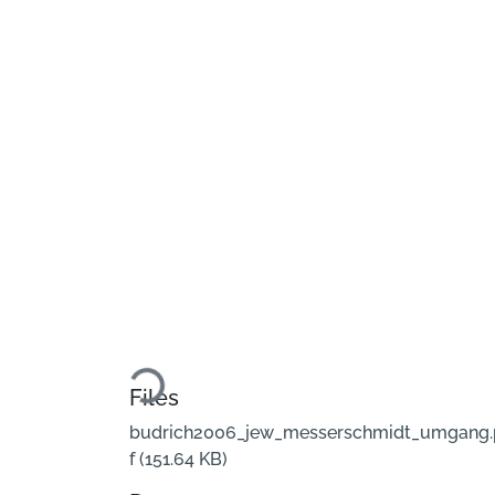
Loading...
Files
budrich2006_jew_messerschmidt_umgang
f
(151.64 KB)