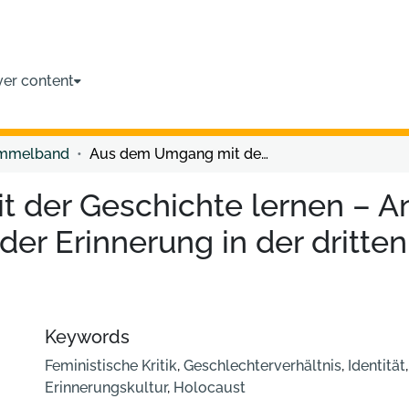
ver content
ammelband
Aus dem Umgang mit der Geschichte lernen – Ansatzpunkte einer feministischen Kritik der Erinnerung in der dritten Generation nach dem Holocaust
der Geschichte lernen – An
 der Erinnerung in der dritt
Keywords
Feministische Kritik
,
Geschlechterverhältnis
,
Identität
Erinnerungskultur
,
Holocaust