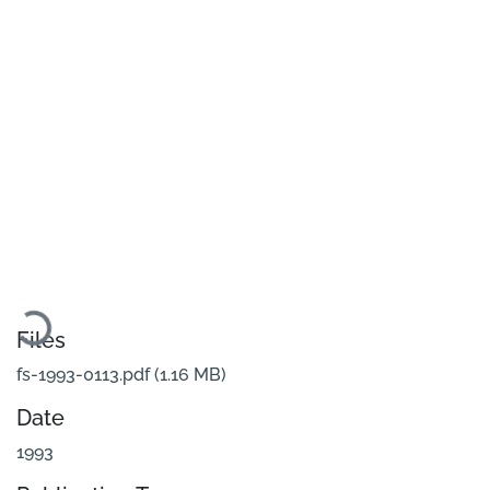
Loading...
Files
fs-1993-0113.pdf
(1.16 MB)
Date
1993