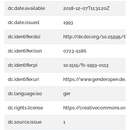
dc.date.available
2018-12-07T11:31:20Z
dc.date.issued
1993
dc.identifier.doi
http://dx.doi.org/10.25595/67
dc.identifier.issn
0723-5186
dc.identifier.pi
10.1515/fs-1993-0113
dc.identifier.uri
https://www.genderopen.de/
dc.language.iso
ger
dc.rights.license
https://creativecommons.org
dc.source.issue
1