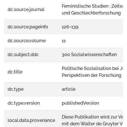
Feministische Studien : Zeitschr
dc.source.journal
und Geschlechterforschung
dc.source.pageinfo
126-139
dc.source.volume
11
dc.subject.ddc
300 Sozialwissenschaften
Politische Sozialisation bei J
dc.title
Perspektiven der Forschung
dc.type
article
dc.type.version
publishedVersion
Diese Publikation wird zur Ver
local.data.provenance
mit dem Walter de Gruyter Ver