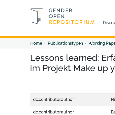
Disco
Home
Publikationstypen
Working Pap
Lessons learned: Erf
im Projekt Make up 
dc.contributor.author
Hi
dc.contributor.author
Ba