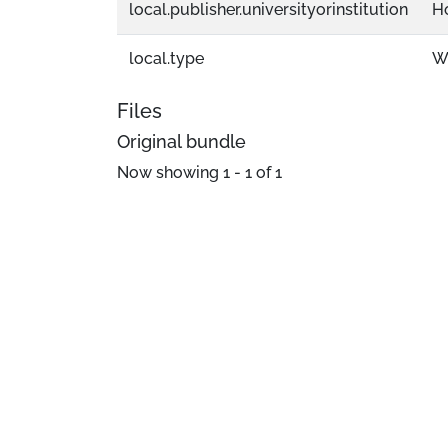
local.publisher.universityorinstitution
H
local.type
W
Files
Original bundle
Now showing
1 - 1 of 1