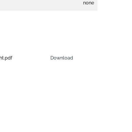
none
t.pdf
Download