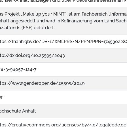
chsen-Anhalt aufzeigen und über Videos das Interesse an 
s Projekt „Make up your MINT“ ist am Fachbereich „Inform
nhalt angesiedelt und wird in Kofinanzierung vom Land Sa
zialfonds (ESF) gefördert.
ttps://lhanh.gbv.de/DB=1/XMLPRS=N/PPN?PPN=174530228
tp://dx.doi.org/10.25595/2043
78-3-96057-124-7
ttps://www.genderopen.de/25595/2049
er
ochschule Anhalt
ttps://creativecommons.org/licenses/by/4.0/legalcode.de