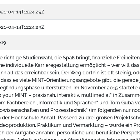
21-04-14T11:24:29Z
21-04-14T11:24:29Z
019
e richtige Studienwahl, die Spaß bringt, finanzielle Freiheite
ne individuelle Karrieregestaltung ermöglicht – wer will d
nn all das erreichbar sein. Der Weg dorthin ist oft steinig, o
dass es viele MINT-Orientierungsangebote gibt, die gerade 
gfindungsphase unterstützen. Im November 2015 startete di
 your MINT – praxisnah, interaktiv, multimedial“ in Zusamme
om Fachbereich „Informatik und Sprachen“ und Tom Guba 
owissenschaften und Prozesstechnik“ (im folgenden nur noc
 der Hochschule Anhalt. Passend zu drei großen Projektsc
ideoproduktion, Praktikum und Vermarktung – wurde ein Pr
ch der Aufgabe annahm, persönliche und berufliche Perspe