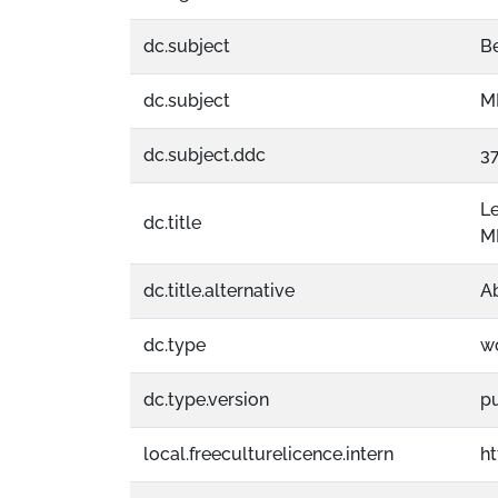
dc.subject
B
dc.subject
M
dc.subject.ddc
3
Le
dc.title
M
dc.title.alternative
A
dc.type
w
dc.type.version
p
local.freeculturelicence.intern
h