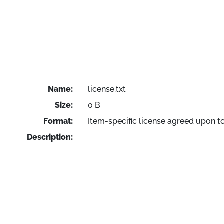
Name:
license.txt
Size:
0 B
Format:
Item-specific license agreed upon t
Description: