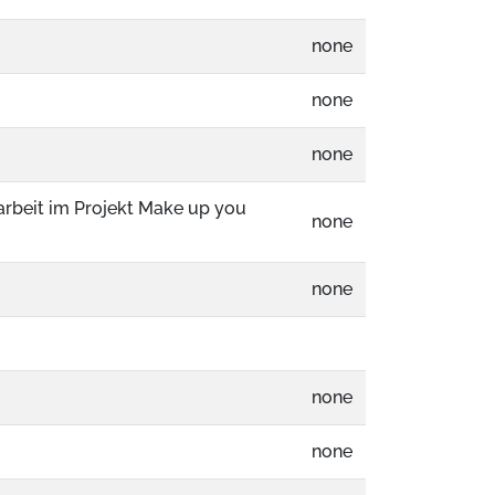
none
none
none
arbeit im Projekt Make up you
none
none
none
none