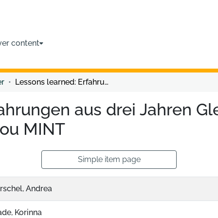
ver content
er
Lessons learned: Erfahrungen aus drei Jahren Gleichstellungsarbeit im Projekt Make up you MINT
ahrungen aus drei Jahren Gl
you MINT
Simple item page
rschel, Andrea
de, Korinna