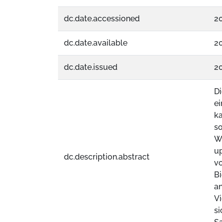
dc.date.accessioned
20
dc.date.available
20
dc.date.issued
2
Di
ei
ka
so
We
up
dc.description.abstract
v
Bi
an
V
si