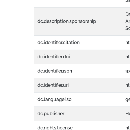
Sa
Da
dc.description.sponsorship
A
So
dc.identifier.citation
h
dc.identifier.doi
ht
dc.identifier.isbn
9
dc.identifier.uri
h
dc.language.iso
g
dc.publisher
H
dc.rights.license
h