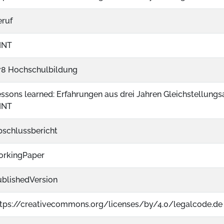
eruf
INT
78 Hochschulbildung
ssons learned: Erfahrungen aus drei Jahren Gleichstellungs
INT
bschlussbericht
orkingPaper
ublishedVersion
ttps://creativecommons.org/licenses/by/4.0/legalcode.de