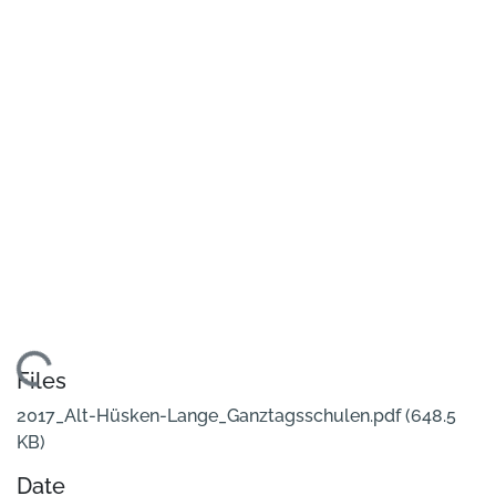
ding...
Files
2017_Alt-Hüsken-Lange_Ganztagsschulen.pdf
(648.5
KB)
Date