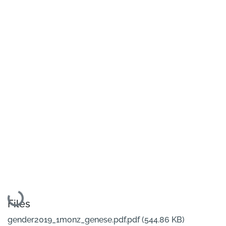
Loading...
Files
gender2019_1monz_genese.pdf.pdf
(544.86 KB)