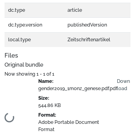
dc.type
article
dc.type.version
publishedVersion
local.type
Zeitschriftenartikel
Files
Original bundle
Now showing
1 - 1 of 1
Name:
Down
gender2019_1monz_genese.pdf.pdf
load
Size:
544.86 KB
Format:
Loading...
Adobe Portable Document
Format