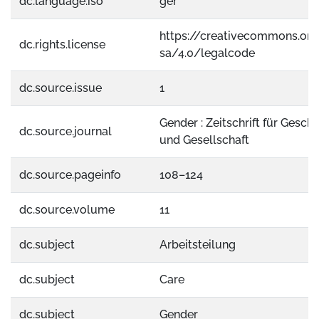
dc.language.iso
ger
https://creativecommons.org
dc.rights.license
sa/4.0/legalcode
dc.source.issue
1
Gender : Zeitschrift für Geschl
dc.source.journal
und Gesellschaft
dc.source.pageinfo
108–124
dc.source.volume
11
dc.subject
Arbeitsteilung
dc.subject
Care
dc.subject
Gender