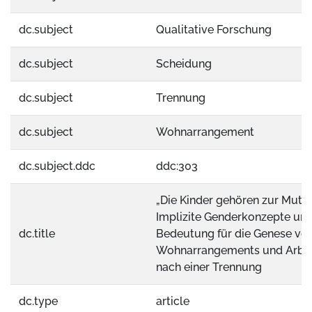
dc.subject
Qualitative Forschung
dc.subject
Scheidung
dc.subject
Trennung
dc.subject
Wohnarrangement
dc.subject.ddc
ddc:303
„Die Kinder gehören zur Mutte
Implizite Genderkonzepte un
dc.title
Bedeutung für die Genese vo
Wohnarrangements und Arbei
nach einer Trennung
dc.type
article