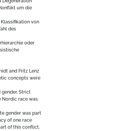
u Degeneration
Konflikt um die
Klassifikation von
Wahl des
rhierarchie oder
sistische
idt and Fritz Lenz
etic concepts were
 gender. Strict
e Nordic race was
ite gender was part
acy of one race
t of this conflict.