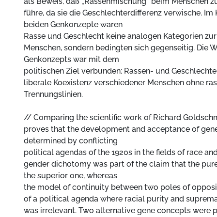
als Beweis, daß „Rassenmischung“ beim Menschen z
führe, da sie die Geschlechterdifferenz verwische. Im 
beiden Genkonzepte waren
Rasse und Geschlecht keine analogen Kategorien zur 
Menschen, sondern bedingten sich gegenseitig. Die 
Genkonzepts war mit dem
politischen Ziel verbunden: Rassen- und Geschlechte
liberale Koexistenz verschiedener Menschen ohne ras
Trennungslinien.
// Comparing the scientific work of Richard Goldschm
proves that the development and acceptance of gen
determined by conflicting
political agendas of the 1920s in the fields of race and
gender dichotomy was part of the claim that the pur
the superior one, whereas
the model of continuity between two poles of oppos
of a political agenda where racial purity and suprem
was irrelevant. Two alternative gene concepts were par