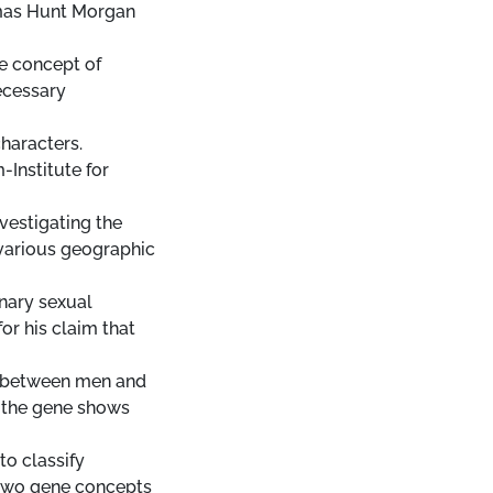
mas Hunt Morgan
he concept of
ecessary
haracters.
-Institute for
vestigating the
 various geographic
nary sexual
for his claim that
e between men and
f the gene shows
to classify
e two gene concepts