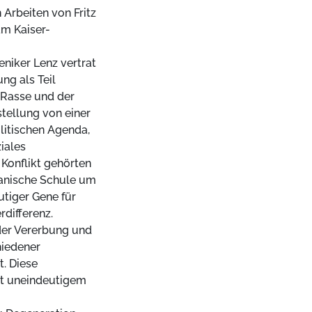
 Arbeiten von Fritz
am Kaiser-
niker Lenz vertrat
ng als Teil
 Rasse und der
tellung von einer
olitischen Agenda,
ziales
 Konflikt gehörten
kanische Schule um
tiger Gene für
differenz.
der Vererbung und
hiedener
. Diese
it uneindeutigem