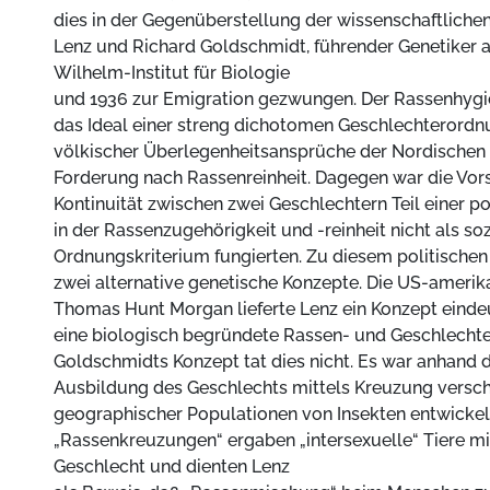
dies in der Gegenüberstellung der wissenschaftlichen
Lenz und Richard Goldschmidt, führender Genetiker 
Wilhelm-Institut für Biologie
und 1936 zur Emigration gezwungen. Der Rassenhygie
das Ideal einer streng dichotomen Geschlechterordnu
völkischer Überlegenheitsansprüche der Nordischen
Forderung nach Rassenreinheit. Dagegen war die Vors
Kontinuität zwischen zwei Geschlechtern Teil einer p
in der Rassenzugehörigkeit und -reinheit nicht als so
Ordnungskriterium fungierten. Zu diesem politischen
zwei alternative genetische Konzepte. Die US-ameri
Thomas Hunt Morgan lieferte Lenz ein Konzept eindeu
eine biologisch begründete Rassen- und Geschlechter
Goldschmidts Konzept tat dies nicht. Es war anhand 
Ausbildung des Geschlechts mittels Kreuzung versc
geographischer Populationen von Insekten entwickelt
„Rassenkreuzungen“ ergaben „intersexuelle“ Tiere m
Geschlecht und dienten Lenz