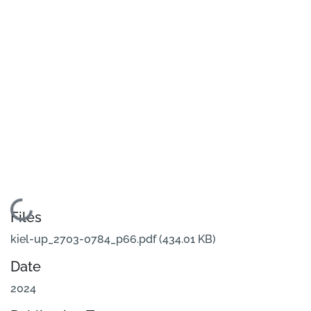
Loading...
Files
kiel-up_2703-0784_p66.pdf
(434.01 KB)
Date
2024