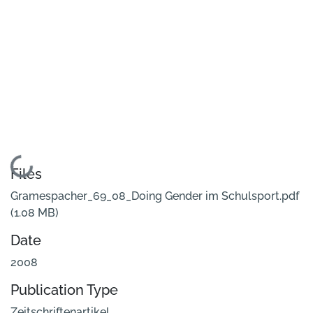
Loading...
Files
Gramespacher_69_08_Doing Gender im Schulsport.pdf
(1.08 MB)
Date
2008
Publication Type
Zeitschriftenartikel