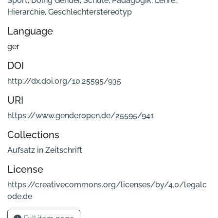
Sport
,
Doing Gender
,
Schule
,
Pädagogik
,
Lehre
,
Hierarchie
,
Geschlechterstereotyp
Language
ger
DOI
http://dx.doi.org/10.25595/935
URI
https://www.genderopen.de/25595/941
Collections
Aufsatz in Zeitschrift
License
https://creativecommons.org/licenses/by/4.0/legalc
ode.de