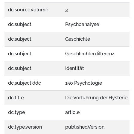
dc.source.volume
3
dc.subject
Psychoanalyse
dc.subject
Geschichte
dc.subject
Geschlechterdifferenz
dc.subject
Identität
dc.subject.ddc
150 Psychologie
dc.title
Die Vorführung der Hysterie
dc.type
article
dc.type.version
publishedVersion