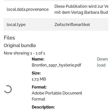
Diese Publikation wird zur Ver
local.data.provenance
mit dem Verlag Barbara Budric
local.type
Zeitschriftenartikel
Files
Original bundle
Now showing
1 - 1 of 1
Name:
Down
Bronfen_1997_hysterie.pdf
load
Size:
Loading...
1.73 MB
Format:
Adobe Portable Document
Format
Description: