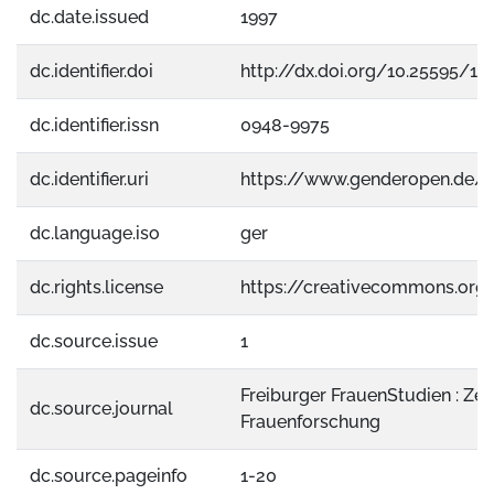
dc.date.issued
1997
dc.identifier.doi
http://dx.doi.org/10.25595/16
dc.identifier.issn
0948-9975
dc.identifier.uri
https://www.genderopen.de/
dc.language.iso
ger
dc.rights.license
https://creativecommons.org
dc.source.issue
1
Freiburger FrauenStudien : Zeits
dc.source.journal
Frauenforschung
dc.source.pageinfo
1-20