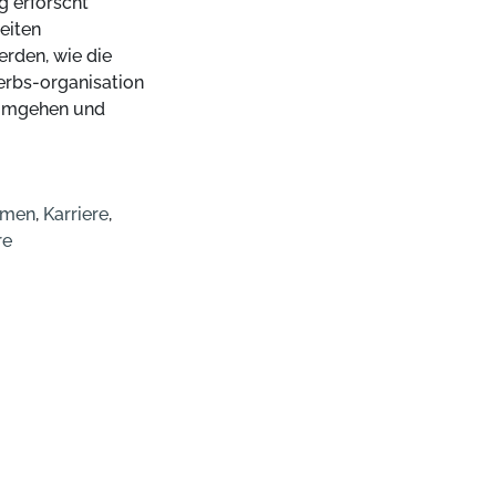
g erforscht
eiten
erden, wie die
werbs-organisation
 umgehen und
mmen
,
Karriere
,
re