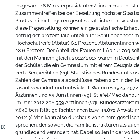
insgesamt 16 Ministerpräsidenten/-innen Frauen. Ist d
Zusammentreffen bei der Besetzung höchster Staats
Produkt einer längeren gesellschaftlichen Entwicklu
diese Fragestellung können einige statistische Erhe
betrug der prozentuale Anteil aller Schulabgänger m
Hochschulreife (Abitur) 6,1 Prozent. Abiturientinnen
28,6 Prozent. Der Anteil der Frauen mit Abitur zog s
mit den Männern gleich. 2012/2013 waren in Deutsch
der Schüler, die ein Gymnasium mit einem Zeugnis d
verließen, weiblich (vgl. Statistisches Bundesamt 201
Zahlen der Gymnasialabschlüsse haben sich in den le
rasant verändert und entwickelt: Waren es 1925 2.572
Ärztinnen und 55 Juristinnen (vgl. Stiefel/Mecklenburg
im Jahr 2012 206.559 Ärztinnen (vgl. Bundesärzteka
7.848 berufstätige Richterinnen bzw. 49.872 Anwältinn
2012: 3).Man kann also durchaus von einem gesellsc
sprechen, der sowohl die Familienstrukturen als auch
MB)
grundlegend verändert hat. Dabei sollen in der vorli