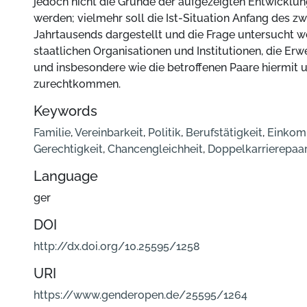
jedoch nicht die Gründe der aufgezeigten Entwicklun
werden; vielmehr soll die Ist-Situation Anfang des zw
Jahrtausends dargestellt und die Frage untersucht w
staatlichen Organisationen und Institutionen, die Er
und insbesondere wie die betroffenen Paare hiermit
zurechtkommen.
Keywords
Familie
,
Vereinbarkeit
,
Politik
,
Berufstätigkeit
,
Einko
Gerechtigkeit
,
Chancengleichheit
,
Doppelkarrierepaa
Language
ger
DOI
http://dx.doi.org/10.25595/1258
URI
https://www.genderopen.de/25595/1264