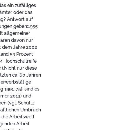
as ein zufälliges
ämter oder das
ng? Antwort auf
bungen geben:1955
it allgemeiner
 waren davon nur
eit dem Jahre 2002
land 53 Prozent
er Hochschulreife
4).Nicht nur diese
tzten ca. 60 Jahren
 erwerbstätige
 1991: 75), sind es
mmer 2013) und
en (vgl. Schultz
haftlichen Umbruch
 die Arbeitswelt
egenden Arbeit