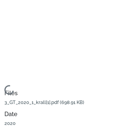
Loading...
Files
3_GT_2020_1_krall[1].pdf
(698.91 KB)
Date
2020