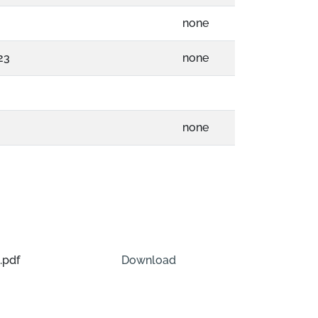
none
23
none
none
.pdf
Download