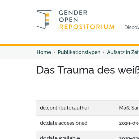
Disco
Home
Publikationstypen
Aufsatz in Zei
Das Trauma des wei
dc.contributor.author
Maß, Sa
dc.date.accessioned
2019-03
dc.date.available
2019-03