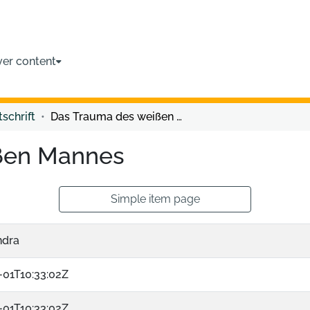
ver content
tschrift
Das Trauma des weißen Mannes
ßen Mannes
Simple item page
ndra
-01T10:33:02Z
-01T10:33:02Z