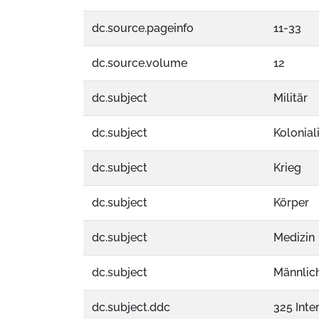
dc.source.pageinfo
11-33
dc.source.volume
12
dc.subject
Militär
dc.subject
Kolonia
dc.subject
Krieg
dc.subject
Körper
dc.subject
Medizin
dc.subject
Männlich
dc.subject.ddc
325 Inte