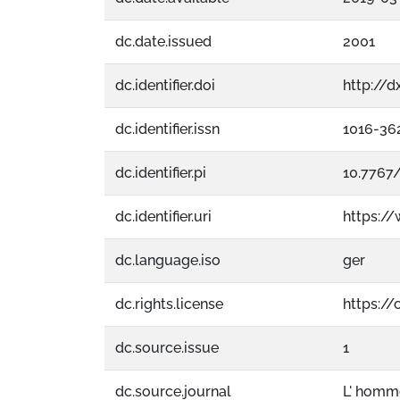
dc.date.issued
2001
dc.identifier.doi
http://d
dc.identifier.issn
1016-36
dc.identifier.pi
10.7767/
dc.identifier.uri
https:/
dc.language.iso
ger
dc.rights.license
https:/
dc.source.issue
1
dc.source.journal
L' homme