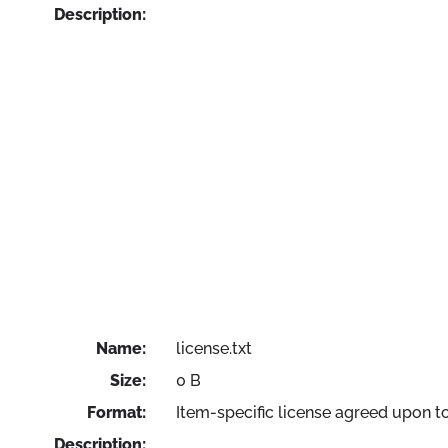
Description:
Name:
license.txt
Size:
0 B
Format:
Item-specific license agreed upon t
Description: