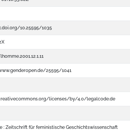
x.doi.org/10.25595/1035
2X
lhomme.2001.12.1.11
/www.genderopen.de/25595/1041
/creativecommons.org/licenses/by/4.0/legalcode.de
 : Zeitschrift für feministische Geschichtswissenschaft