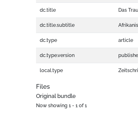
dc.title
Das Tra
dc.title.subtitle
Afrikani
dc.type
article
dc.type.version
publish
local.type
Zeitschri
Files
Original bundle
Now showing
1 - 1 of 1