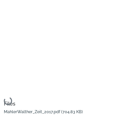
Loading...
Files
MahlerWalther_Zeit_2017.pdf
(704.83 KB)